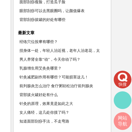
面部刮痧瘦脸，打造瓜子脸
眼部刮痧可以去黑眼圈吗，让颜值爆表
背部刮痧拔罐的好处有哪些
最新文章
经络穴位按摩有哪些？
捏身体一处，年轻人治近视，老年人治老花，太
实用了！
男人养肾全靠“动”，今天你动了吗？
​乳腺增生用艾灸灸哪里？
针灸减肥副作用有哪些？可能损害这儿！
快搜
前列腺炎怎么治疗 食疗粥轻松治疗前列腺炎
背部拔火罐好处有什么
针灸的原理，效果竟是如此之大
女人痛经，这几处你摸了吗？
网站
知道面部刮痧手法，不走弯路
导航