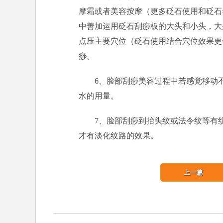
摩霜或者美容按摩（更多砭石使用和砭石
中善加运用砭石刮痧板的大头和小头，大
点压主要穴位（砭石使用结合穴位效果更
痧。
6、脸部刮痧美容过程中若感觉移动
水的用量。
7、脸部刮痧到抬头纹或法令纹等有
才有淡化纹路的效果。
上一篇