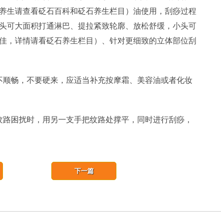
养生请查看砭石百科和砭石养生栏目）油使用，刮痧过程
头可大面积打通淋巴、提拉紧致轮廓、放松舒缓，小头可
佳，详情请看砭石养生栏目）、针对更细致的立体部位刮
不顺畅，不要硬来，应适当补充按摩霜、美容油或者化妆
纹路困扰时，用另一支手把纹路处撑平，同时进行刮痧，
下一篇