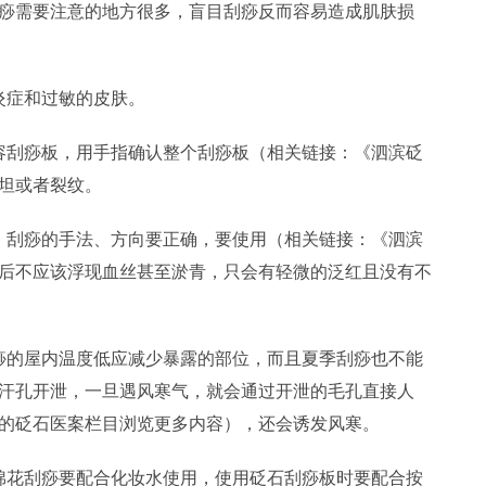
痧需要注意的地方很多，盲目刮痧反而容易造成肌肤损
炎症和过敏的皮肤。
容刮痧板，用手指确认整个刮痧板（相关链接：《泗滨砭
坦或者裂纹。
，刮痧的手法、方向要正确，要使用（相关链接：《泗滨
后不应该浮现血丝甚至淤青，只会有轻微的泛红且没有不
痧的屋内温度低应减少暴露的部位，而且夏季刮痧也不能
汗孔开泄，一旦遇风寒气，就会通过开泄的毛孔直接人
的砭石医案栏目浏览更多内容），还会诱发风寒。
棉花刮痧要配合化妆水使用，使用砭石刮痧板时要配合按