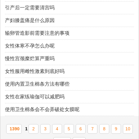
​引产后一定需要清宫吗
产妇膝盖痛是什么原因
输卵管造影前需要注意的事项
女性体寒不孕怎么办呢
慢性宫颈糜烂算严重吗
女性服用雌性激素到底好吗
使用内置卫生棉条方法有哪些
女性在家练瑜伽可以减肥吗
使用卫生棉条会不会弄破处女膜呢
1390
1
2
3
4
5
6
7
8
9
10