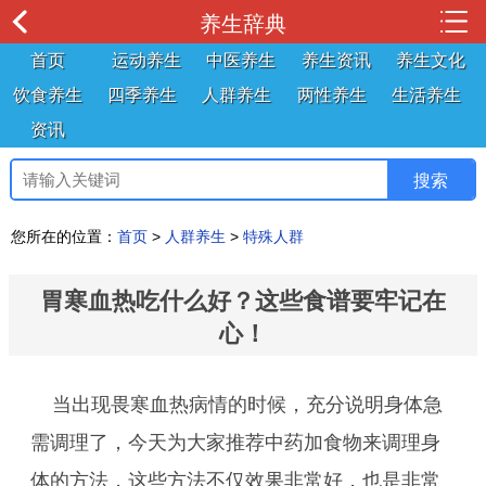
养生辞典
首页
运动养生
中医养生
养生资讯
养生文化
饮食养生
四季养生
人群养生
两性养生
生活养生
资讯
您所在的位置：
首页
>
人群养生
>
特殊人群
胃寒血热吃什么好？这些食谱要牢记在
心！
当出现畏寒血热病情的时候，充分说明身体急
需调理了，今天为大家推荐中药加食物来调理身
体的方法，这些方法不仅效果非常好，也是非常