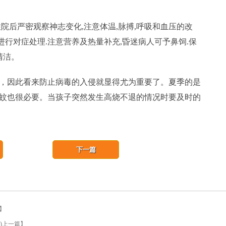
院后严密观察神志变化,注意体温,脉搏,呼吸和血压的改
进行对症处理.注意营养及热量补充,昏迷病人可予鼻饲.保
清洁。
，因此看来防止病毒的入侵就显得尤为重要了。夏季的是
蚊也很必要。当孩子突然发生高烧不退的情况时要及时的
下一篇
篇】
 )上一篇】