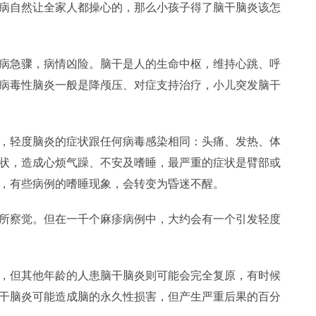
病自然让全家人都操心的，那么小孩子得了脑干脑炎该怎
病急骤，病情凶险。脑干是人的生命中枢，维持心跳、呼
病毒性脑炎一般是降颅压、对症支持治疗，小儿突发脑干
，轻度脑炎的症状跟任何病毒感染相同：头痛、发热、体
状，造成心烦气躁、不安及嗜睡，最严重的症状是臂部或
，有些病例的嗜睡现象，会转变为昏迷不醒。
所察觉。但在一千个麻疹病例中，大约会有一个引发轻度
，但其他年龄的人患脑干脑炎则可能会完全复原，有时候
干脑炎可能造成脑的永久性损害，但产生严重后果的百分