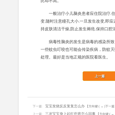
比却不高。
一般治疗小儿脑炎患者应住院治疗.住
变.随时注意瞳孔大小.一旦发生改变,即应
持皮肤清洁干燥,防止发生褥疮.保持口腔
病毒性脑炎的发生是病毒的感染所致
一些蚊虫叮咬也可能会传染疾病，防蚊灭
处理。最好是当地正规的医院看医生。
上一篇
宝宝发烧反反复复怎么办
下一篇:
【方向键 ( → )下一
三岁宝宝身上起红疙瘩怎么回事
上一篇:
【方向键 ( ←